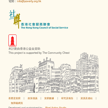
電郵：
info@poverty.org.hk
本計劃由香港公益金資助
This project is supported by The Community Chest
甚麼是貧窮
|
政策倡議
|
貧窮數據
|
研究及報告
|
資源及連結
|
無障礙網頁
Developed and maintained by
Pixel Action Studio