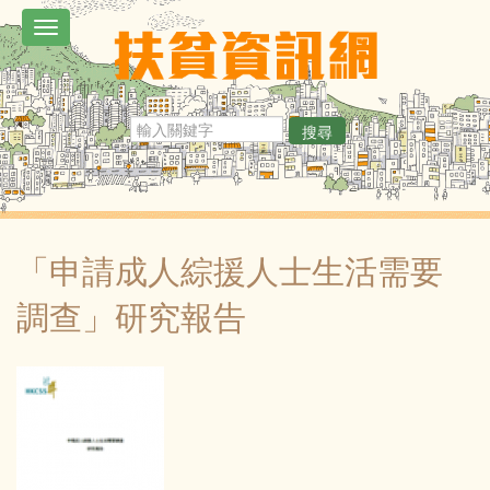
移
Toggle
至
navigation
主
內
搜尋
容
「申請成人綜援人士生活需要
調查」研究報告