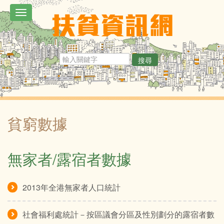
移
Toggle
至
navigation
主
內
搜尋
容
貧窮數據
無家者/露宿者數據
2013年全港無家者人口統計
社會福利處統計－按區議會分區及性別劃分的露宿者數