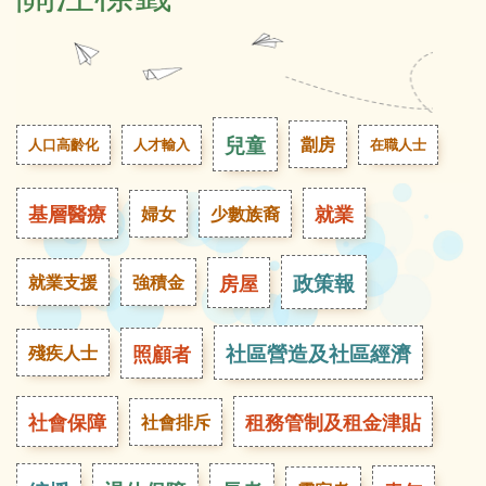
兒童
劏房
人口高齡化
人才輸入
在職人士
基層醫療
就業
婦女
少數族裔
政策報
房屋
就業支援
強積金
社區營造及社區經濟
照顧者
殘疾人士
社會保障
租務管制及租金津貼
社會排斥