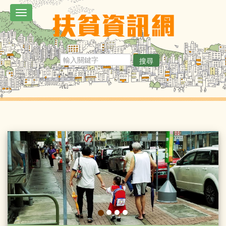
移
Toggle
至
navigation
主
內
搜尋
容