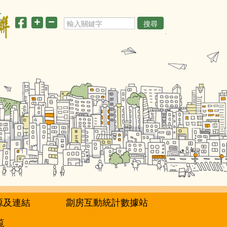
搜尋
源及連結
劏房互動統計數據站
覧