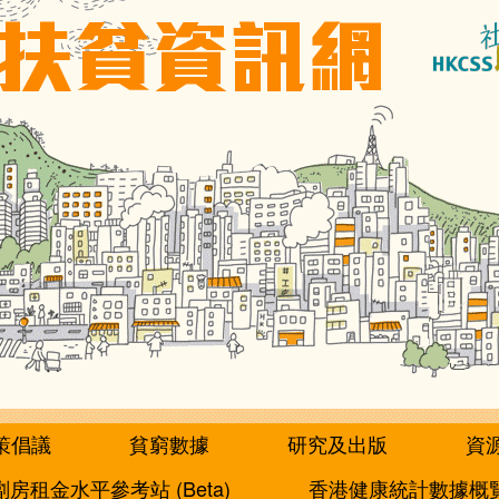
策倡議
貧窮數據
研究及出版
資
劏房租金水平參考站 (Beta)
香港健康統計數據概