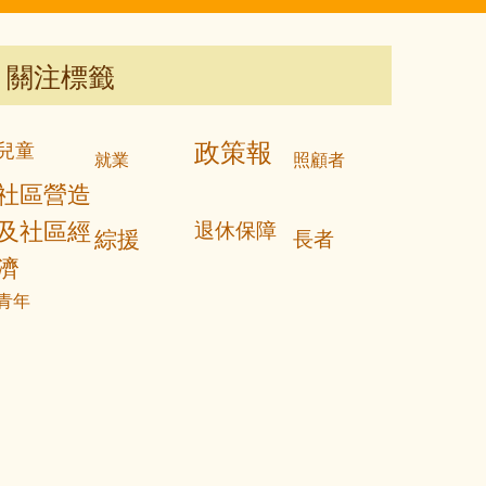
關注標籤
政策報
兒童
就業
照顧者
社區營造
及社區經
退休保障
綜援
長者
濟
青年