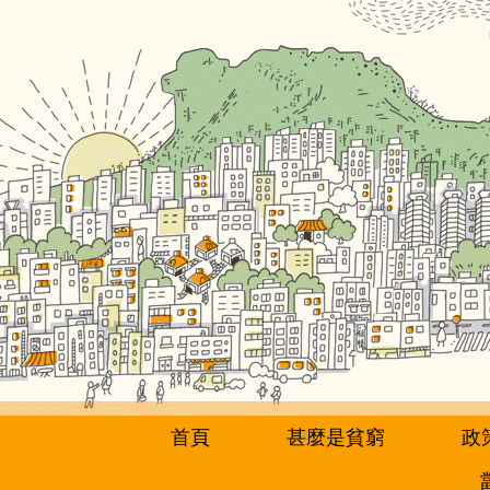
移
至
主
內
容
首頁
甚麼是貧窮
政
主