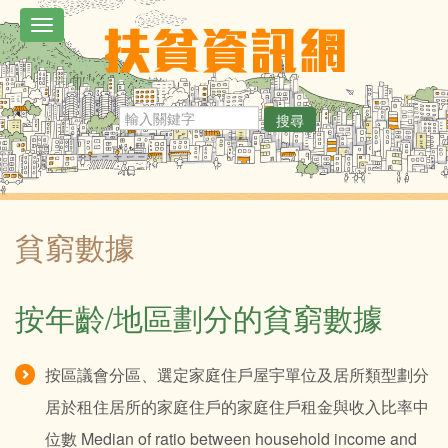
移
Toggle
至
navigation
主
內
搜尋
容
貧窮數據
按年齡/地區劃分的貧窮數據
按區議會分區、選定家庭住戶屋宇單位及居所類型劃分
居於租住居所的家庭住戶的家庭住戶租金與收入比率中
位數 Median of ratio between household income and