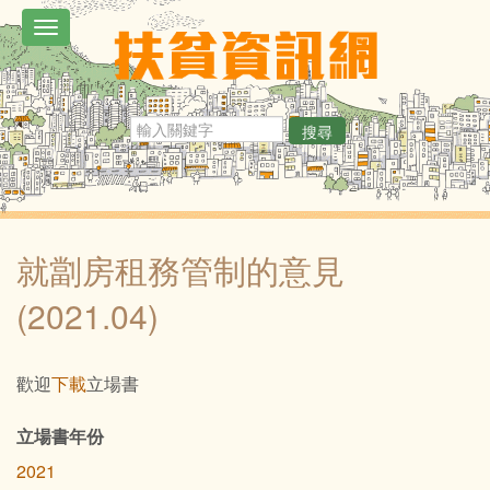
移
Toggle
至
navigation
主
內
搜尋
容
就劏房租務管制的意見
(2021.04)
內
歡迎
下載
立場書
文
立場書年份
2021