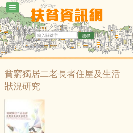
移
Toggle
至
navigation
主
內
搜尋
容
貧窮獨居二老長者住屋及生活
狀況研究