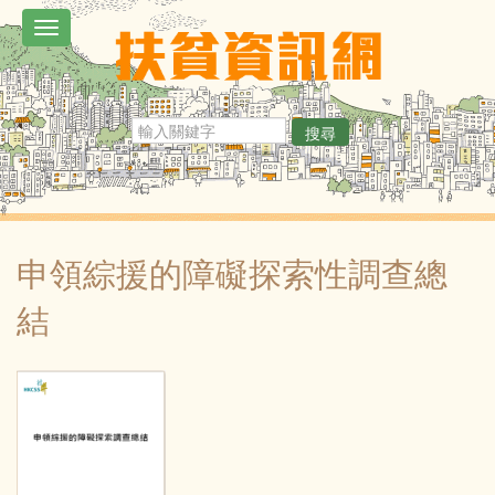
移
Toggle
至
navigation
主
內
搜尋
容
申領綜援的障礙探索性調查總
結