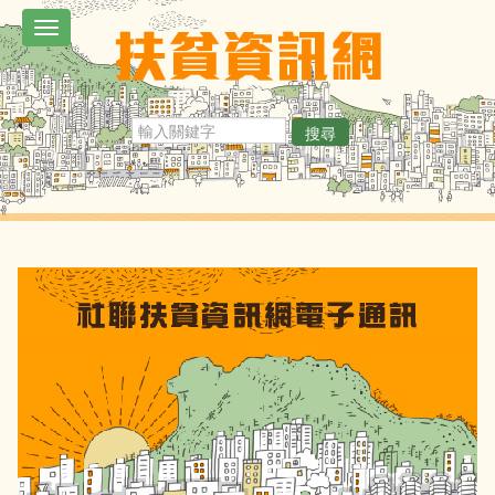
移
Toggle
至
navigation
主
內
搜尋
容