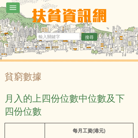
移
Toggle
至
navigation
主
內
搜尋
容
貧窮數據
月入的上四份位數中位數及下
四份位數
每月工資(港元)