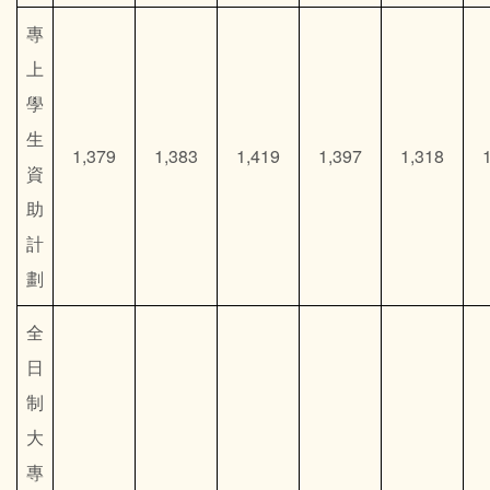
專
上
學
生
1,379
1,383
1,419
1,397
1,318
資
助
計
劃
全
日
制
大
專