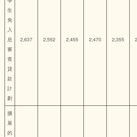
學
生
免
入
息
2,637
2,552
2,455
2,470
2,355
審
查
貸
款
計
劃
擴
展
的