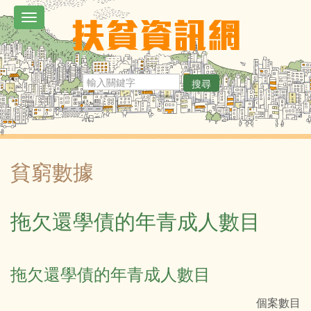
移
Toggle
至
navigation
主
內
搜尋
容
貧窮數據
拖欠還學債的年青成人數目
拖欠還學債的年青成人數目
個案數目