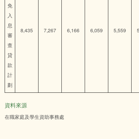
免
入
息
8,435
7,267
6,166
6,059
5,559
審
查
貸
款
計
劃
資料來源
在職家庭及學生資助事務處