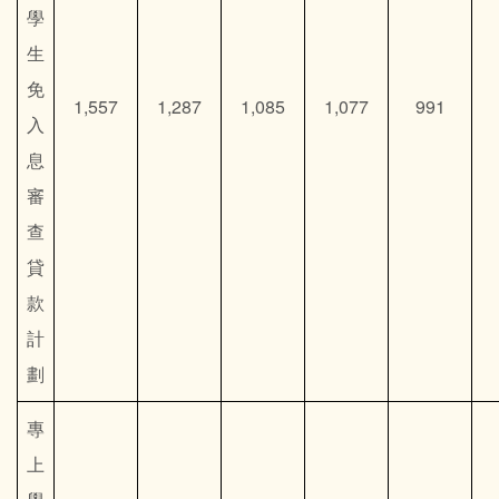
學
生
免
1,557
1,287
1,085
1,077
991
入
息
審
查
貸
款
計
劃
專
上