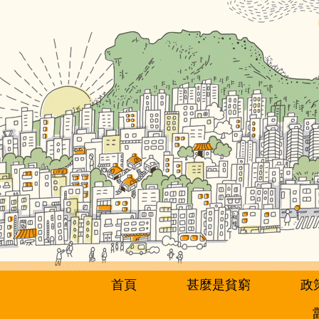
移
至
主
內
容
首頁
甚麼是貧窮
政
主