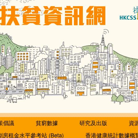
策倡議
貧窮數據
研究及出版
資
劏房租金水平參考站 (Beta)
香港健康統計數據概