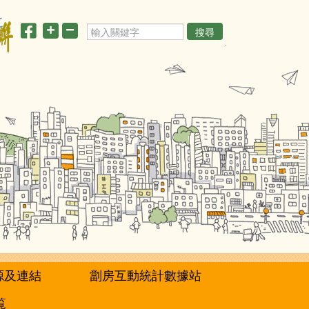
搜尋
源及連結
劏房互動統計數據站
覧